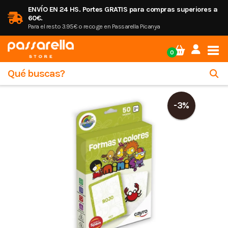
ENVÍO EN 24 HS. Portes GRATIS para compras superiores a
60€.
Para el resto 3.95€ o recoge en Passarella Picanya
Tog
0
-3%