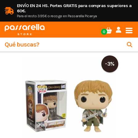
ENVÍO EN 24 HS. Portes GRATIS para compras superiores a
60€.
Para el resto 3.95€ o recoge en Passarella Picanya
Tog
0
-3%