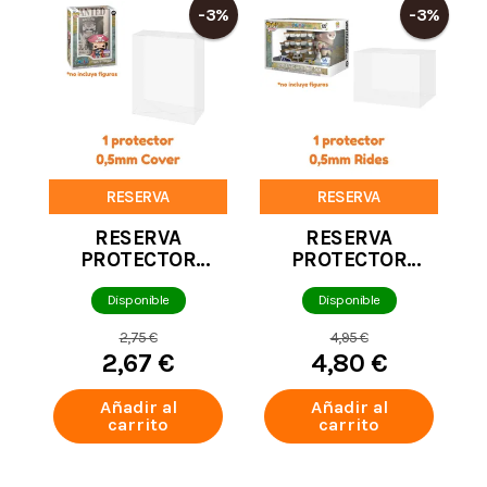
-3%
-3%
RESERVA
RESERVA
RESERVA
RESERVA
PROTECTOR
PROTECTOR
FUNKO COVER
FUNKO POP
0,5MM DE
RIDES 0,5MM DE
Disponible
Disponible
GROSOR
GROSOR
2,75 €
4,95 €
2,67 €
4,80 €
Añadir al
Añadir al
carrito
carrito