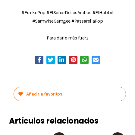
#FunkoPop #ElSeñorDeLosAnillos #ElHobbit
#SamwiseGamgee #PassarellaPop
Para darle más fuerz
Añadir a favoritos
Artículos relacionados