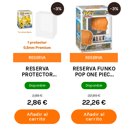
-3%
-3%
RESERVA
RESERVA
RESERVA
RESERVA FUNKO
PROTECTOR
POP ONE PIECE
FUNKO POP
NAMI SPECIAL
PREMIUM 0,5MM
EDITION 2335
Disponible
Disponible
DE GROSOR
2,95 €
22,95 €
2,86 €
22,26 €
Añadir al
Añadir al
carrito
carrito