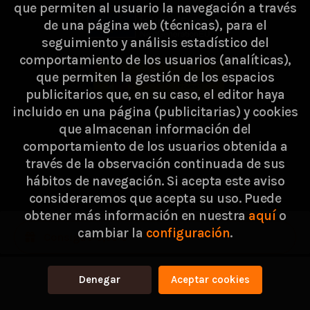
que permiten al usuario la navegación a través
de una página web (técnicas), para el
seguimiento y análisis estadístico del
comportamiento de los usuarios (analíticas),
que permiten la gestión de los espacios
publicitarios que, en su caso, el editor haya
incluido en una página (publicitarias) y cookies
que almacenan información del
comportamiento de los usuarios obtenida a
través de la observación continuada de sus
hábitos de navegación. Si acepta este aviso
consideraremos que acepta su uso. Puede
2026 ©
Passarella Store SL
. Todos los Derechos
obtener más información en nuestra
aquí
o
cambiar la
configuración
.
Reservados |
Grupo Trevenque
Consigue 0,95 €
Denegar
Aceptar cookies