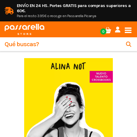
ENVÍO EN 24 HS. Portes GRATIS para compras superiores a
60€.
Para el resto 3.95€ o recoge en Passarella Picanya
Tog
0