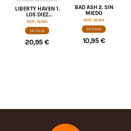
BAD ASH 2. SIN
LIBERTY HAVEN 1.
MIEDO
LOS DIEZ
MANDAMIENTOS
NOT, ALINA
NOT, ALINA
DE CASEY ADAMS
Sin Stock
Sin Stock
10,95 €
20,95 €