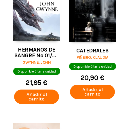
HERMANOS DE
CATEDRALES
SANGRE Nº 01/03
PIÑEIRO, CLAUDIA
LA SOMBRA DE
GWYNNE, JOHN
LOS DIOSES
Disponible última unidad
Disponible última unidad
20,90 €
21,95 €
Añadir al
carrito
Añadir al
carrito