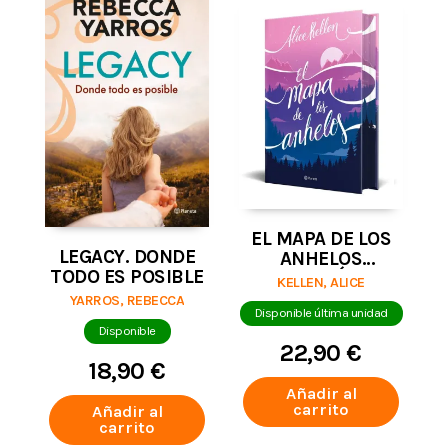
EL MAPA DE LOS
LEGACY. DONDE
ANHELOS
TODO ES POSIBLE
(EDICIÓN
KELLEN, ALICE
ESPECIAL)
YARROS, REBECCA
Disponible última unidad
Disponible
22,90 €
18,90 €
Añadir al
carrito
Añadir al
carrito