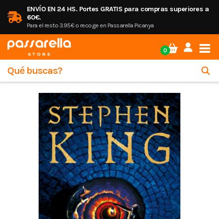
ENVÍO EN 24 HS. Portes GRATIS para compras superiores a
60€.
Para el resto 3.95€ o recoge en Passarella Picanya
Tog
0