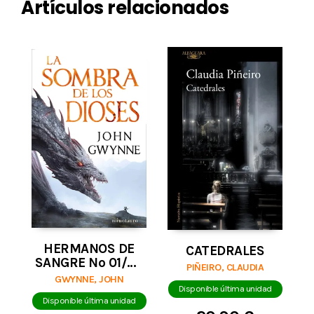
Artículos relacionados
HERMANOS DE
CATEDRALES
SANGRE Nº 01/03
PIÑEIRO, CLAUDIA
LA SOMBRA DE
GWYNNE, JOHN
LOS DIOSES
Disponible última unidad
Disponible última unidad