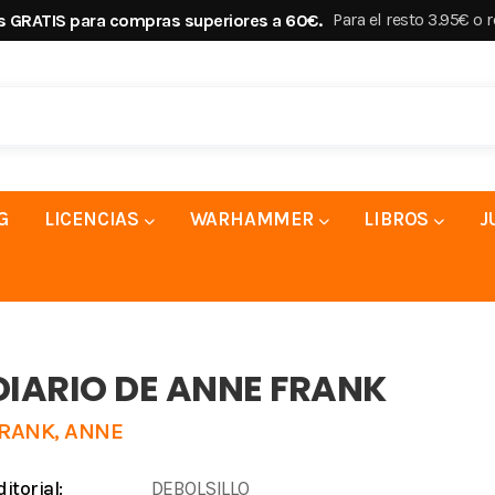
Para el resto 3.95€ o 
s GRATIS para compras superiores a 60€.
G
LICENCIAS
WARHAMMER
LIBROS
J
DIARIO DE ANNE FRANK
RANK, ANNE
ditorial:
DEBOLSILLO