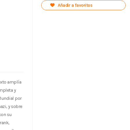
Añadir a favoritos
texto amplía
ompleta y
Mundial por
azi, y sobre
con su
rank,