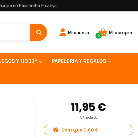
recoge en Passarella Picanya
Mi cuenta
Mi compra
0
UEGOS Y HOBBY
PAPELERIA Y REGALOS
11,95 €
IVA incluido
Consigue 0,60 €