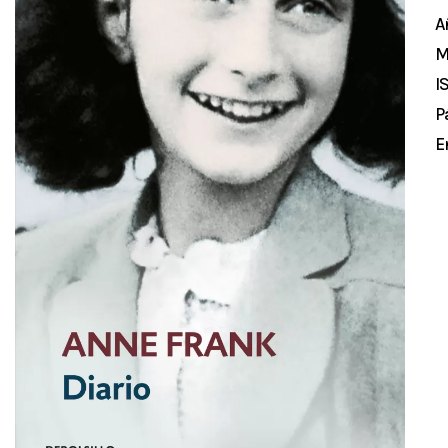
A
M
I
P
E