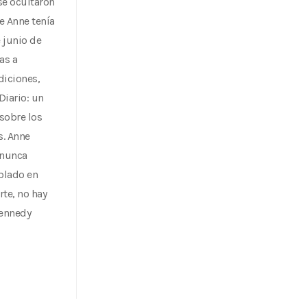
e ocultaron
e Anne tenía
 junio de
as a
diciones,
Diario: un
 sobre los
s. Anne
 nunca
ablado en
te, no hay
Kennedy