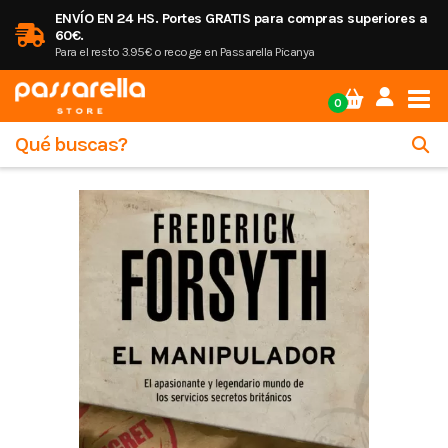
ENVÍO EN 24 HS. Portes GRATIS para compras superiores a
60€.
Para el resto 3.95€ o recoge en Passarella Picanya
Tog
0