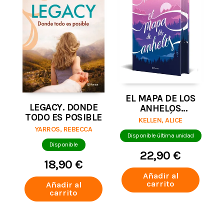
EL MAPA DE LOS
LEGACY. DONDE
ANHELOS
TODO ES POSIBLE
(EDICIÓN
KELLEN, ALICE
ESPECIAL)
YARROS, REBECCA
Disponible última unidad
Disponible
22,90 €
18,90 €
Añadir al
carrito
Añadir al
carrito