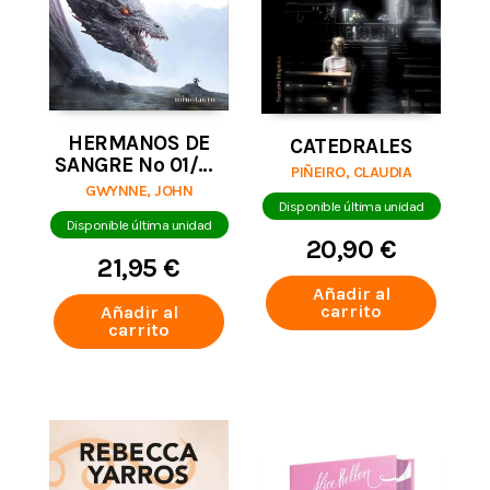
HERMANOS DE
CATEDRALES
SANGRE Nº 01/03
PIÑEIRO, CLAUDIA
LA SOMBRA DE
GWYNNE, JOHN
LOS DIOSES
Disponible última unidad
Disponible última unidad
20,90 €
21,95 €
Añadir al
carrito
Añadir al
carrito