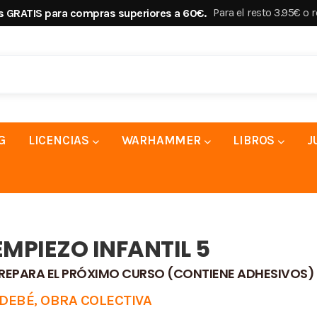
Para el resto 3.95€ o 
s GRATIS para compras superiores a 60€.
G
LICENCIAS
WARHAMMER
LIBROS
J
EMPIEZO INFANTIL 5
REPARA EL PRÓXIMO CURSO (CONTIENE ADHESIVOS)
DEBÉ, OBRA COLECTIVA