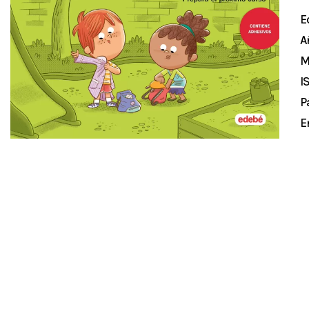
E
A
M
I
P
E