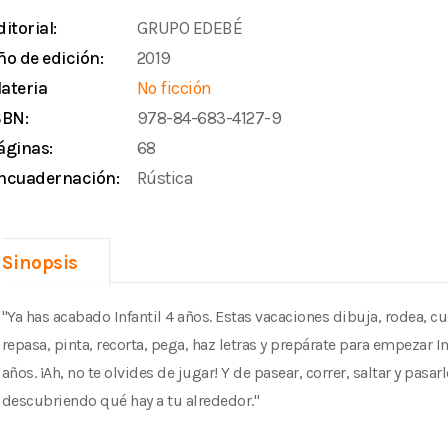
ditorial:
GRUPO EDEBÉ
ño de edición:
2019
ateria
No ficción
SBN:
978-84-683-4127-9
áginas:
68
ncuadernación:
Rústica
Sinopsis
"Ya has acabado Infantil 4 años. Estas vacaciones dibuja, rodea, cu
repasa, pinta, recorta, pega, haz letras y prepárate para empezar In
años. ¡Ah, no te olvides de jugar! Y de pasear, correr, saltar y pasa
descubriendo qué hay a tu alrededor."