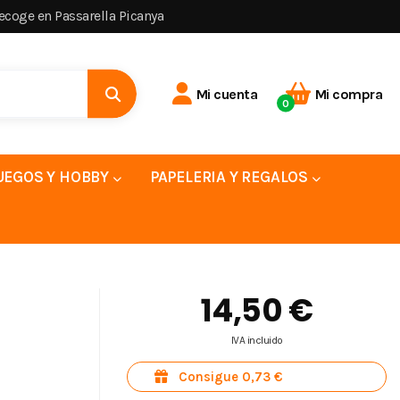
recoge en Passarella Picanya
Mi cuenta
Mi compra
0
UEGOS Y HOBBY
PAPELERIA Y REGALOS
14,50 €
IVA incluido
Consigue 0,73 €