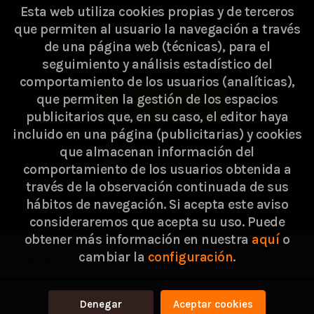
Esta web utiliza cookies propias y de terceros
que permiten al usuario la navegación a través
de una página web (técnicas), para el
seguimiento y análisis estadístico del
comportamiento de los usuarios (analíticas),
que permiten la gestión de los espacios
publicitarios que, en su caso, el editor haya
incluido en una página (publicitarias) y cookies
que almacenan información del
comportamiento de los usuarios obtenida a
través de la observación continuada de sus
hábitos de navegación. Si acepta este aviso
consideraremos que acepta su uso. Puede
2026 ©
Passarella Store SL
. Todos los Derechos
obtener más información en nuestra
aquí
o
cambiar la
configuración
.
Reservados |
Grupo Trevenque
Consigue 0,90 €
Denegar
Aceptar cookies