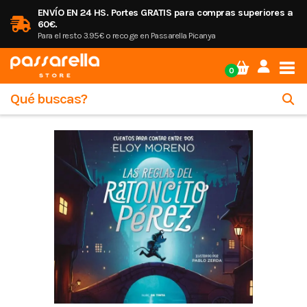
ENVÍO EN 24 HS. Portes GRATIS para compras superiores a
60€.
Para el resto 3.95€ o recoge en Passarella Picanya
Tog
0