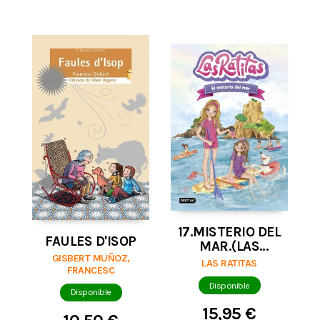
17.MISTERIO DEL
FAULES D'ISOP
MAR.(LAS
GISBERT MUÑOZ,
RATITAS)
LAS RATITAS
FRANCESC
Disponible
Disponible
15,95 €