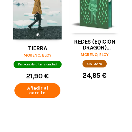
REDES (EDICIÓN
DRAGÓN)
TIERRA
(INVISIBLE 2)
MORENO, ELOY
MORENO, ELOY
Sin Stock
Disponible última unidad
24,95 €
21,90 €
Añadir al
carrito