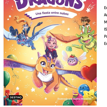
E
A
M
I
P
E