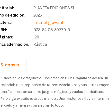
ditorial:
PLANETA EDICIONES SL
ño de edición:
2025
ateria
Infantil y juvenil
SBN:
978-84-08-30770-9
áginas:
128
ncuadernación:
Rústica
Sinopsis
¿Crees en los dragones? Ellos creen en ti.En Dragalia se acerca u
especial: ¡el cumpleaños de Kumo! Wanda, Zoa y sus Little Drago
una fiesta sorpresa entre juegos mágicos y vuelos acrobáticos.
Pero algo extraño está ocurriendo... Una misteriosa lluvia intermi
el cielo y amenaza con arruinarlo todo.