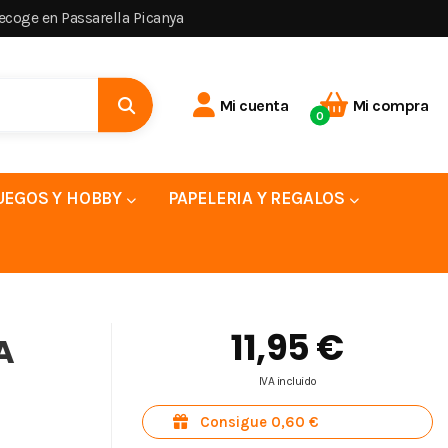
recoge en Passarella Picanya
Mi cuenta
Mi compra
0
UEGOS Y HOBBY
PAPELERIA Y REGALOS
11,95 €
A
IVA incluido
Consigue 0,60 €