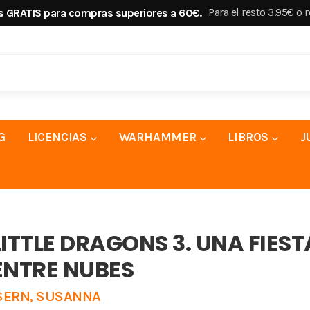
Para el resto 3.95€ o 
s GRATIS para compras superiores a 60€.
G
LICENCIAS
WARHAMMER
LIBROS
J
LITTLE DRAGONS 3. UNA FIEST
ENTRE NUBES
SERN, SUSANNA