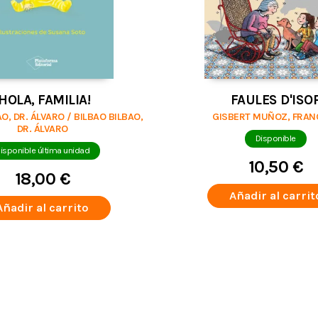
¡HOLA, FAMILIA!
FAULES D'ISO
O, DR. ÁLVARO / BILBAO BILBAO,
GISBERT MUÑOZ, FRAN
DR. ÁLVARO
Disponible
isponible última unidad
10,50 €
18,00 €
Añadir al carrit
Añadir al carrito