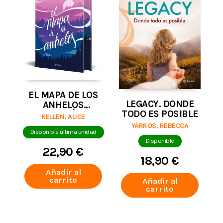
EL MAPA DE LOS
LEGACY. DONDE
ANHELOS
TODO ES POSIBLE
(EDICIÓN
KELLEN, ALICE
ESPECIAL)
YARROS, REBECCA
Disponible última unidad
Disponible
22,90 €
18,90 €
Añadir al
carrito
Añadir al
carrito