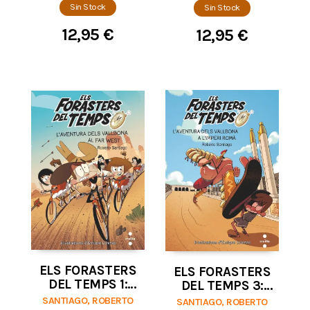
Sin Stock
Sin Stock
ROOM INFINITO
12,95 €
12,95 €
ELS FORASTERS
ELS FORASTERS
DEL TEMPS 1:
DEL TEMPS 3:
L'AVENTURA
L'AVENTURA
SANTIAGO, ROBERTO
SANTIAGO, ROBERTO