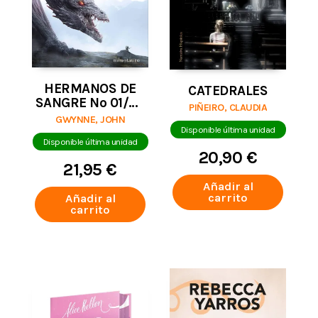
HERMANOS DE
CATEDRALES
SANGRE Nº 01/03
PIÑEIRO, CLAUDIA
LA SOMBRA DE
GWYNNE, JOHN
LOS DIOSES
Disponible última unidad
Disponible última unidad
20,90 €
21,95 €
Añadir al
carrito
Añadir al
carrito