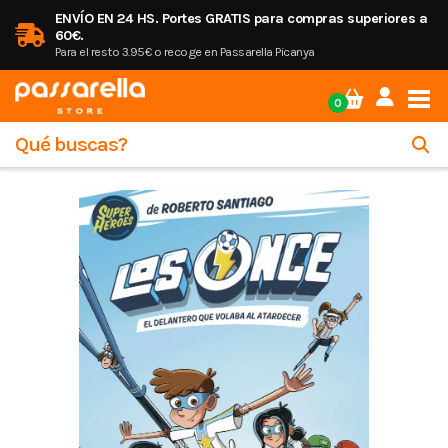
ENVÍO EN 24 HS. Portes GRATIS para compras superiores a
60€.
Para el resto 3.95€ o recoge en Passarella Picanya
Tog
0