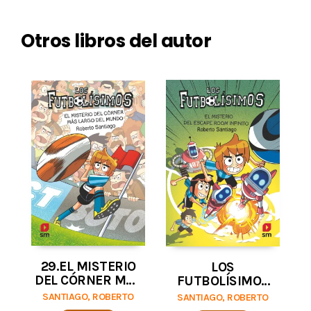
Otros libros del autor
29.EL MISTERIO
LOS
DEL CÓRNER MÁS
FUTBOLÍSIMOS
LARGO DEL
28: EL MISTERIO
SANTIAGO, ROBERTO
SANTIAGO, ROBERTO
MUNDO
DEL ESCAPE