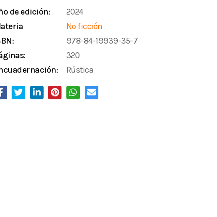
ño de edición:
2024
ateria
No ficción
SBN:
978-84-19939-35-7
áginas:
320
ncuadernación:
Rústica