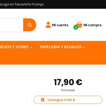
recoge en Passarella Picanya
Mi cuenta
Mi compra
0
UEGOS Y HOBBY
PAPELERIA Y REGALOS
17,90 €
IVA incluido
Consigue 0,90 €