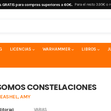
Para el resto 3.95€ o 
s GRATIS para compras superiores a 60€.
G
LICENCIAS
WARHAMMER
LIBROS
J
SOMOS CONSTELACIONES
EASHEL, AMY
ditorial:
VARIAS