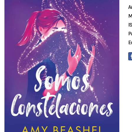
A
M
I
P
E