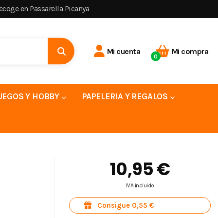
recoge en Passarella Picanya
Mi cuenta
Mi compra
0
UEGOS Y HOBBY
PAPELERIA Y REGALOS
10,95 €
IVA incluido
Consigue 0,55 €