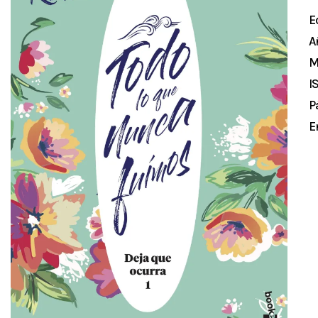
E
A
M
I
P
E