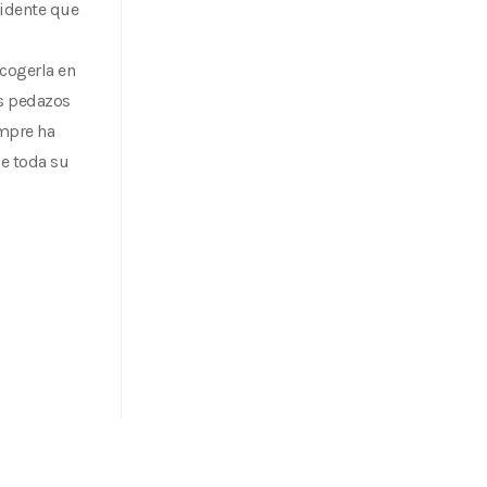
cidente que
cogerla en
os pedazos
empre ha
ue toda su