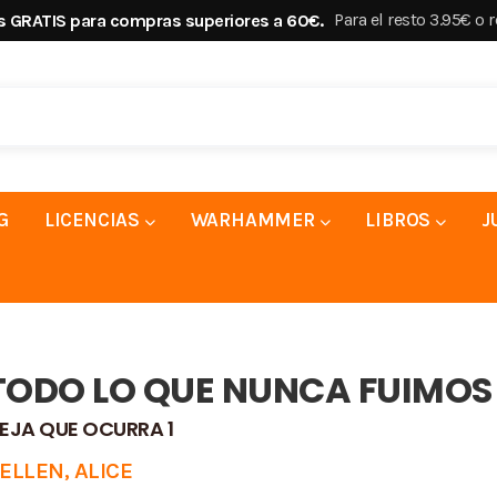
Para el resto 3.95€ o 
s GRATIS para compras superiores a 60€.
G
LICENCIAS
WARHAMMER
LIBROS
J
TODO LO QUE NUNCA FUIMOS
EJA QUE OCURRA 1
ELLEN, ALICE