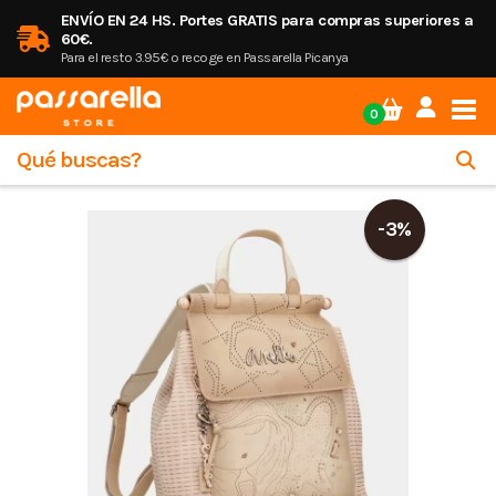
ENVÍO EN 24 HS. Portes GRATIS para compras superiores a
60€.
Para el resto 3.95€ o recoge en Passarella Picanya
Tog
0
-3%