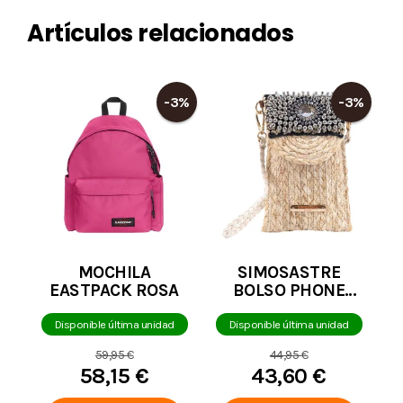
Artículos relacionados
-3%
-3%
MOCHILA
SIMOSASTRE
EASTPACK ROSA
BOLSO PHONE
BAG MONCLER
NEGRO
Disponible última unidad
Disponible última unidad
59,95 €
44,95 €
58,15 €
43,60 €