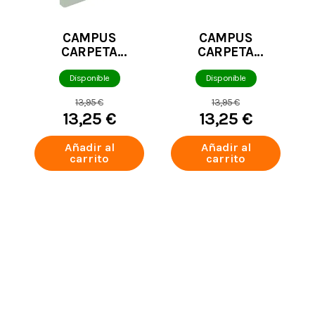
CAMPUS
CAMPUS
CARPETA
CARPETA
RINGBOOK
RINGBOOK
CAMPUS
CAMPUS
Disponible
Disponible
UNIVERSITY 4
UNIVERSITY 4
13,95 €
13,95 €
ANILLAS +
ANILLAS +
13,25 €
13,25 €
RECAMBIO VERDE
RECAMBIO BEIGE
CLARO
Añadir al
Añadir al
carrito
carrito