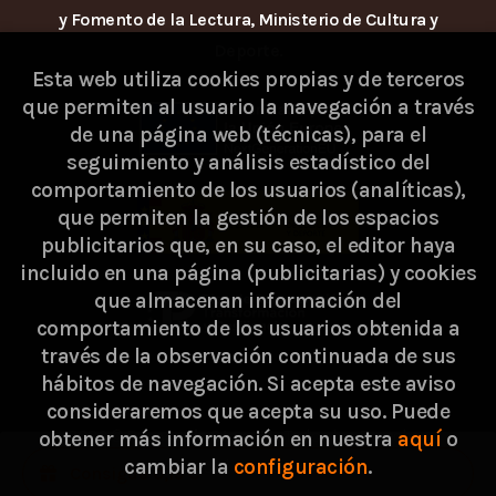
y Fomento de la Lectura, Ministerio de Cultura y
Deporte.
Esta web utiliza cookies propias y de terceros
que permiten al usuario la navegación a través
de una página web (técnicas), para el
seguimiento y análisis estadístico del
comportamiento de los usuarios (analíticas),
que permiten la gestión de los espacios
publicitarios que, en su caso, el editor haya
incluido en una página (publicitarias) y cookies
que almacenan información del
comportamiento de los usuarios obtenida a
través de la observación continuada de sus
hábitos de navegación. Si acepta este aviso
consideraremos que acepta su uso. Puede
2026 ©
Passarella Store SL
. Todos los Derechos
obtener más información en nuestra
aquí
o
cambiar la
configuración
.
Reservados |
Grupo Trevenque
Consigue 0,19 €