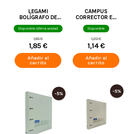
LEGAMI
CAMPUS
BOLÍGRAFO DE
CORRECTOR EN
GEL BORRABLE
CINTA MINI
VACA
COLORES PASTEL
Disponible última unidad
Disponible
5MM X 6M
1,95 €
1,20 €
1,85 €
1,14 €
Añadir al
Añadir al
carrito
carrito
-5%
-5%