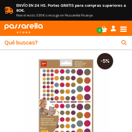
ENVÍO EN 24 HS. Portes GRATIS para compras superiores a
60€.
Para el resto 3.95€ o recoge en Passarella Picanya
Tog
0
-5%