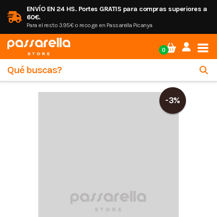
ENVÍO EN 24 HS. Portes GRATIS para compras superiores a
60€.
Para el resto 3.95€ o recoge en Passarella Picanya
Tog
0
-3%