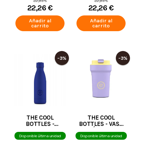
22,95 €
22,95 €
350 ML
350 ML
22,26 €
22,26 €
Añadir al
Añadir al
carrito
carrito
-3%
-3%
THE COOL
THE COOL
BOTTLES -
BOTTLES - VASO
BOTELLA
TÉRMICO
TÉRMICA AZUL
PARADISE BALI
Disponible última unidad
Disponible última unidad