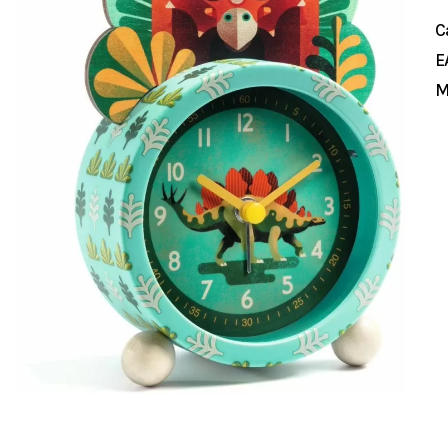
C
E
M