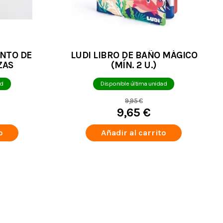
UNTO DE
LUDI LIBRO DE BAÑO MÁGICO
ZAS
(MÍN. 2 U.)
ad
Disponible última unidad
9,95 €
9,65 €
o
Añadir al carrito