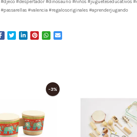
#djeco #despertador #dinosaurio #niños #jugueteseducativos #o
#passarellas #valencia #regalosoriginales #aprenderjugando
-3%