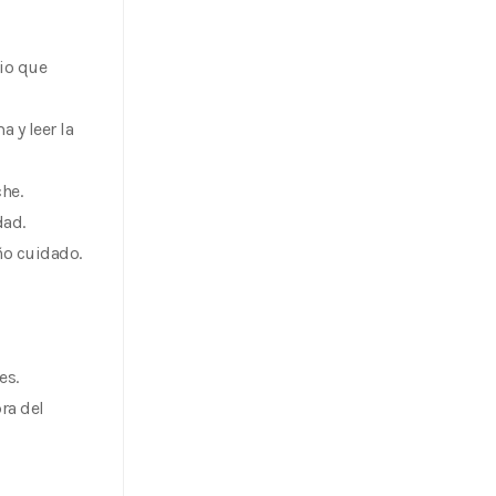
rio que
 y leer la
he.
dad.
ño cuidado.
es.
ra del