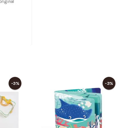
riginal
-3%
-3%