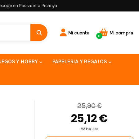
recoge en Passarella Picanya
Mi cuenta
Mi compra
0
UEGOS Y HOBBY
PAPELERIA Y REGALOS
25,90 €
25,12 €
IVA incluido