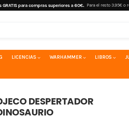
Para el resto 3.95€ o 
s GRATIS para compras superiores a 60€.
G
LICENCIAS
WARHAMMER
LIBROS
J
DJECO DESPERTADOR
DINOSAURIO