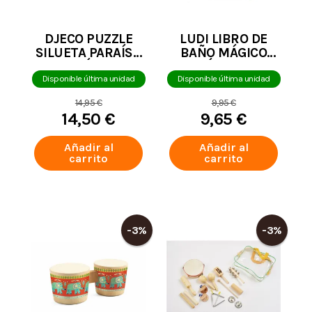
DJECO PUZZLE
LUDI LIBRO DE
SILUETA PARAÍSO
BAÑO MÁGICO
ACUÁTICO
(MÍN. 2 U.)
Disponible última unidad
Disponible última unidad
14,95 €
9,95 €
14,50 €
9,65 €
Añadir al
Añadir al
carrito
carrito
-3%
-3%