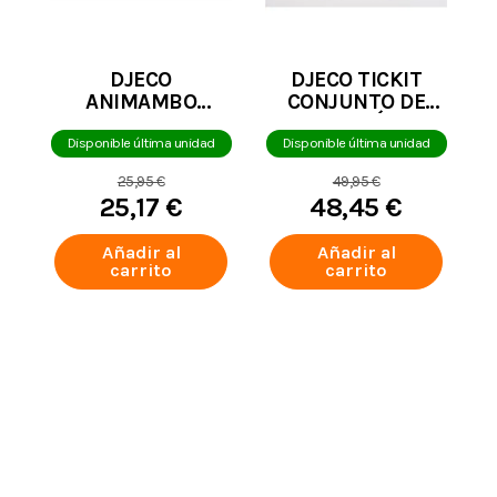
DJECO
DJECO TICKIT
ANIMAMBO
CONJUNTO DE
BONGO
PERCUSIÓN 16
PZAS
Disponible última unidad
Disponible última unidad
25,95 €
49,95 €
25,17 €
48,45 €
Añadir al
Añadir al
carrito
carrito