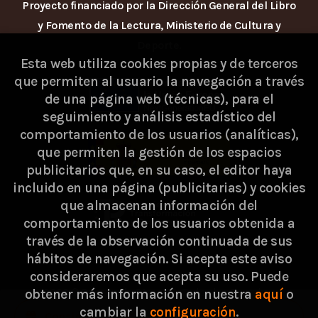
Proyecto financiado por la Dirección General del Libro
y Fomento de la Lectura, Ministerio de Cultura y
Deporte.
Esta web utiliza cookies propias y de terceros
que permiten al usuario la navegación a través
de una página web (técnicas), para el
seguimiento y análisis estadístico del
comportamiento de los usuarios (analíticas),
que permiten la gestión de los espacios
publicitarios que, en su caso, el editor haya
incluido en una página (publicitarias) y cookies
que almacenan información del
comportamiento de los usuarios obtenida a
través de la observación continuada de sus
hábitos de navegación. Si acepta este aviso
consideraremos que acepta su uso. Puede
2026 ©
Passarella Store SL
. Todos los Derechos
obtener más información en nuestra
aquí
o
cambiar la
configuración
.
Reservados |
Grupo Trevenque
Consigue 0,68 €