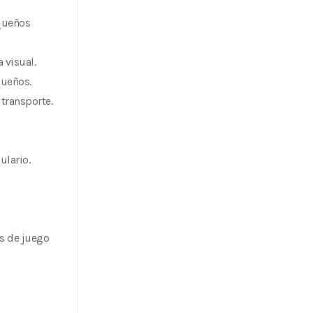
equeños
 visual.
queños.
 transporte.
ulario.
s de juego