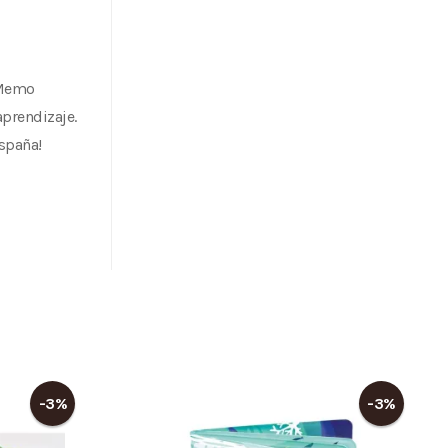
 Memo
aprendizaje.
España!
-3%
-3%