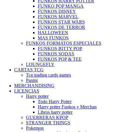
FUNKOS HARRY POTTER
FUNKO POP MANGA
FUNKOS DISNEY
FUNKOS MARVEL
FUNKOS STAR WARS
FUNKOS DE TERROR
HALLOWEEN
MAS FUNKOS
FUNKOS FORMATOS ESPECIALES
FUNKOS BITTY POP
FUNKOS SODAS
FUNKOS POP & TEE
LOUNGEFLY
CARTAS TCG
Tcg trading cards games
Panini
MERCHANDISING
LICENCIAS
Harry potter
Todo Harry Potter
Harry potter Funkos y Merchan
Libros harry potter
GUERRERAS KPOP
STRANGER THINGS
Pokemon