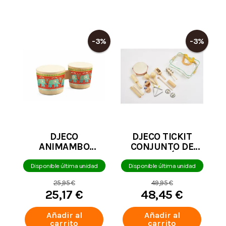
-3%
-3%
DJECO
DJECO TICKIT
ANIMAMBO
CONJUNTO DE
BONGO
PERCUSIÓN 16
PZAS
Disponible última unidad
Disponible última unidad
25,95 €
49,95 €
25,17 €
48,45 €
Añadir al
Añadir al
carrito
carrito