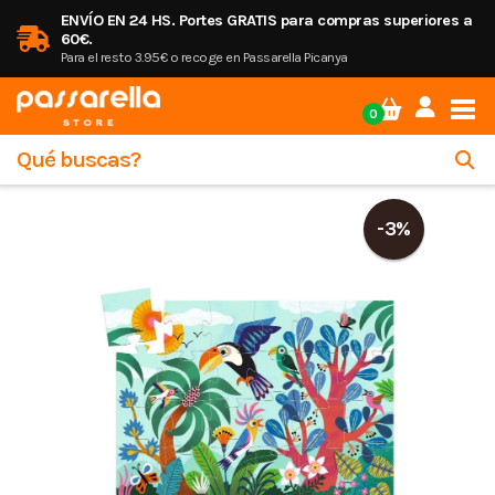
ENVÍO EN 24 HS. Portes GRATIS para compras superiores a
60€.
Para el resto 3.95€ o recoge en Passarella Picanya
Tog
0
-3%