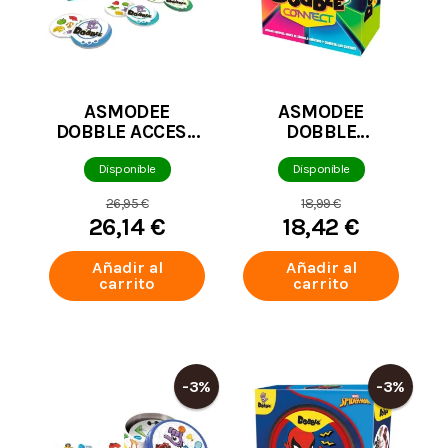
ASMODEE
ASMODEE
DOBBLE ACCESS
DOBBLE
+ ACCESIBLE E
CONNECT
INCLUSIVO
Disponible
Disponible
26,95 €
18,99 €
26,14 €
18,42 €
Añadir al
Añadir al
carrito
carrito
-3%
-3%