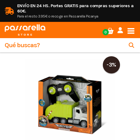
ENVÍO EN 24 HS. Portes GRATIS para compras superiores a
60€.
Para el resto 3.95€ o recoge en Passarella Picanya
Tog
0
-3%