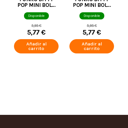
POP MINI BOLA
POP MINI BOLA
DE NIEVE ONE
DE NIEVE ONE
PIECE NAMI
PIECE SANJI
Disponible
Disponible
5,95 €
5,95 €
5,77 €
5,77 €
Añadir al
Añadir al
carrito
carrito