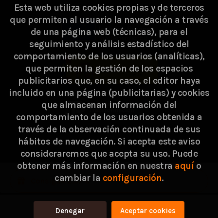
Esta web utiliza cookies propias y de terceros
que permiten al usuario la navegación a través
de una página web (técnicas), para el
seguimiento y análisis estadístico del
comportamiento de los usuarios (analíticas),
que permiten la gestión de los espacios
publicitarios que, en su caso, el editor haya
incluido en una página (publicitarias) y cookies
que almacenan información del
comportamiento de los usuarios obtenida a
través de la observación continuada de sus
hábitos de navegación. Si acepta este aviso
consideraremos que acepta su uso. Puede
2026 ©
Passarella Store SL
. Todos los Derechos
obtener más información en nuestra
aquí
o
cambiar la
configuración
.
Reservados |
Grupo Trevenque
Consigue 2,57 €
Denegar
Aceptar cookies