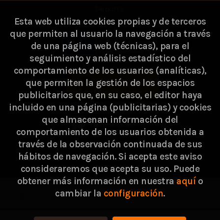
Deporte.
Esta web utiliza cookies propias y de terceros
que permiten al usuario la navegación a través
de una página web (técnicas), para el
seguimiento y análisis estadístico del
comportamiento de los usuarios (analíticas),
que permiten la gestión de los espacios
publicitarios que, en su caso, el editor haya
incluido en una página (publicitarias) y cookies
que almacenan información del
comportamiento de los usuarios obtenida a
través de la observación continuada de sus
hábitos de navegación. Si acepta este aviso
consideraremos que acepta su uso. Puede
2026 ©
Passarella Store SL
. Todos los Derechos
obtener más información en nuestra
aquí
o
cambiar la
configuración
.
Reservados |
Grupo Trevenque
Consigue 1,21 €