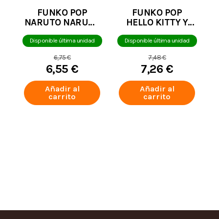
FUNKO POP
FUNKO POP
NARUTO NARUTO
HELLO KITTY Y
UZUMAKI (WITH
SUS AMIGOS
WATER BALLOON)
KUROMI SPECIAL
Disponible última unidad
Disponible última unidad
(EDICIÓN
EDITION 105 CAJA
6,75 €
7,48 €
EXCLUSIVA) 2110
DAÑADA
6,55 €
7,26 €
CAJA DAÑADA
Añadir al
Añadir al
carrito
carrito