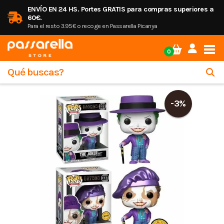
ENVÍO EN 24 HS. Portes GRATIS para compras superiores a
60€.
Para el resto 3.95€ o recoge en Passarella Picanya
Tog
0
-3%