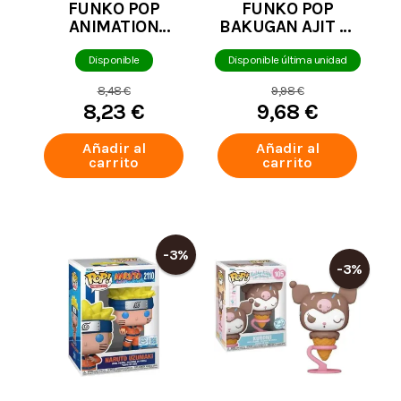
FUNKO POP
FUNKO POP
ANIMATION
BAKUGAN AJIT &
DRAGON BALL
PHAROL 2-PACK
SUPER BROLY LA
(EDICIÓN
Disponible
Disponible última unidad
PELICULA -
EXCLUSIVA) CAJA
8,48 €
9,98 €
SUPER SAIYAN
DAÑADA
8,23 €
9,68 €
GOD VEGETA
SPECIAL EDITION
Añadir al
Añadir al
1868 CAJA
carrito
carrito
DAÑADA
-3%
-3%