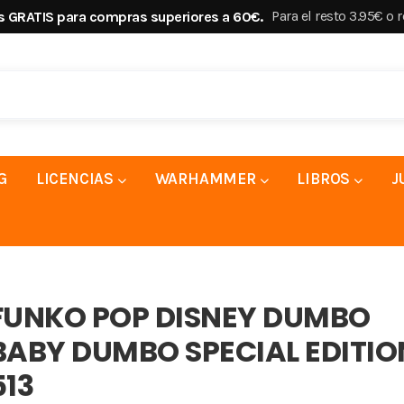
Para el resto 3.95€ o 
s GRATIS para compras superiores a 60€.
G
LICENCIAS
WARHAMMER
LIBROS
J
FUNKO POP DISNEY DUMBO
BABY DUMBO SPECIAL EDITIO
513