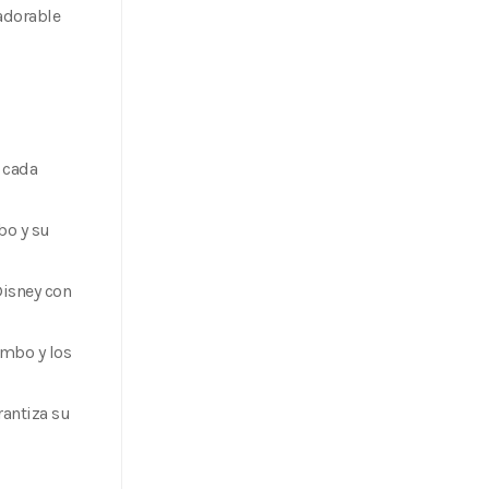
 adorable
 cada
bo y su
Disney con
umbo y los
rantiza su