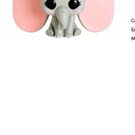
C
E
M