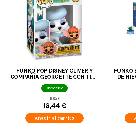
FUNKO POP DISNEY OLIVER Y
FUNKO B
COMPAÑÍA GEORGETTE CON TITO
DE NIE
1706
STORY 
Disponible
16,95 €
16,44 €
Añadir al carrito