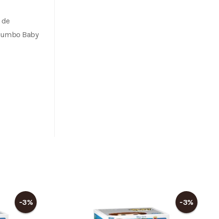
 de
y Dumbo Baby
-3%
-3%