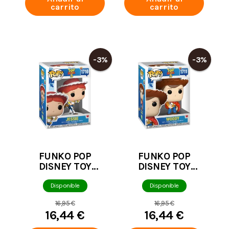
carrito
carrito
-3%
-3%
FUNKO POP
FUNKO POP
DISNEY TOY
DISNEY TOY
STORY 5 JESSIE
STORY 5 WOODY
1710
1711
Disponible
Disponible
16,95 €
16,95 €
16,44 €
16,44 €