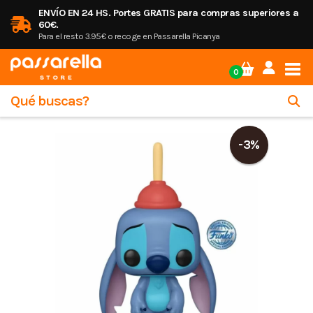
ENVÍO EN 24 HS. Portes GRATIS para compras superiores a
60€.
Para el resto 3.95€ o recoge en Passarella Picanya
Tog
0
-3%