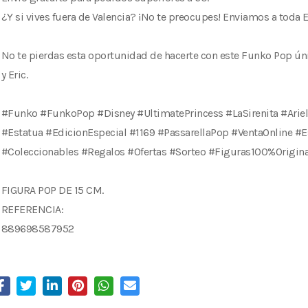
¿Y si vives fuera de Valencia? ¡No te preocupes! Enviamos a toda 
No te pierdas esta oportunidad de hacerte con este Funko Pop úni
y Eric.
#Funko #FunkoPop #Disney #UltimatePrincess #LaSirenita #Ariel
#Estatua #EdicionEspecial #1169 #PassarellaPop #VentaOnline #
#Coleccionables #Regalos #Ofertas #Sorteo #Figuras100%Origina
FIGURA POP DE 15 CM.
REFERENCIA:
889698587952