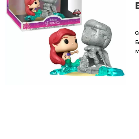
C
E
M