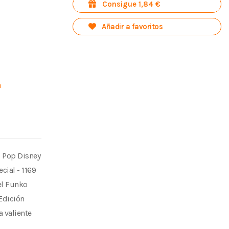
Consigue 1,84 €
Añadir a favoritos
n
o Pop Disney
cial - 1169
el Funko
 Edición
a valiente