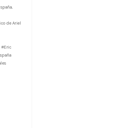
España.
co de Ariel
 #Eric
España
les