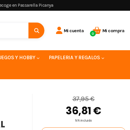
recoge en Passarella Picanya
Mi cuenta
Mi compra
0
UEGOS Y HOBBY
PAPELERIA Y REGALOS
37,95 €
36,81 €
L
IVA incluido