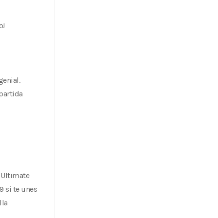
o!
genial.
partida
 Ultimate
9 si te unes
lla