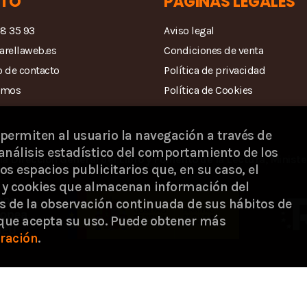
TO
PÁGINAS LEGALES
68 35 93
Aviso legal
arellaweb.es
Condiciones de venta
 de contacto
Política de privacidad
amos
Política de Cookies
 permiten al usuario la navegación a través de
análisis estadístico del comportamiento de los
la Dirección General del Libro y Fomento de la Lectura, Ministe
os espacios publicitarios que, en su caso, el
s) y cookies que almacenan información del
s de la observación continuada de sus hábitos de
 que acepta su uso. Puede obtener más
ración
.
 ©
Passarella Store SL
. Todos los Derechos Reservados |
Grupo Tre