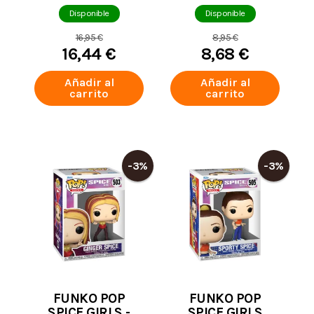
PITUFO FUERTE
JERRY GOKKO
EXCLUSVE 209
FIGURA
Disponible
Disponible
ALEATORIA
16,95 €
8,95 €
16,44 €
8,68 €
Añadir al
Añadir al
carrito
carrito
-3%
-3%
FUNKO POP
FUNKO POP
SPICE GIRLS -
SPICE GIRLS