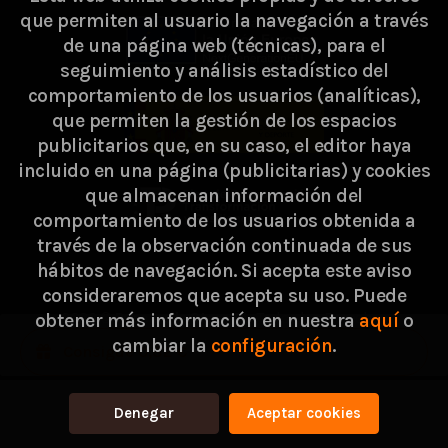
que permiten al usuario la navegación a través
de una página web (técnicas), para el
seguimiento y análisis estadístico del
comportamiento de los usuarios (analíticas),
que permiten la gestión de los espacios
publicitarios que, en su caso, el editor haya
incluido en una página (publicitarias) y cookies
que almacenan información del
comportamiento de los usuarios obtenida a
través de la observación continuada de sus
hábitos de navegación. Si acepta este aviso
consideraremos que acepta su uso. Puede
2026 ©
Passarella Store SL
. Todos los Derechos
obtener más información en nuestra
aquí
o
cambiar la
configuración
.
Reservados |
Grupo Trevenque
Consigue 0,82 €
Denegar
Aceptar cookies