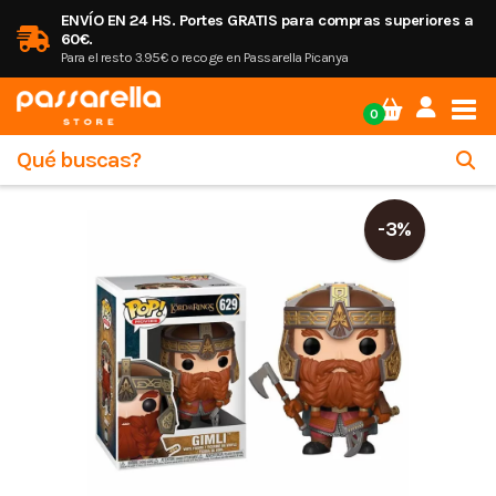
ENVÍO EN 24 HS. Portes GRATIS para compras superiores a
60€.
Para el resto 3.95€ o recoge en Passarella Picanya
Tog
0
-3%