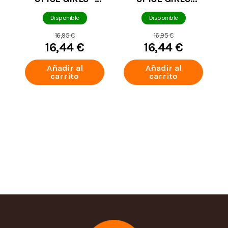
GINGER SPICE
SPORTY SPICE
503
505
Disponible
Disponible
16,95 €
16,95 €
16,44 €
16,44 €
Añadir al
Añadir al
carrito
carrito