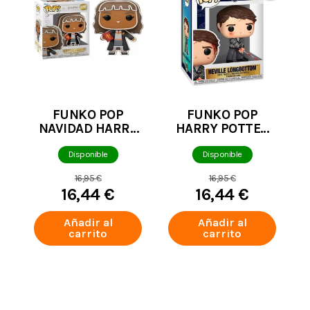
FUNKO POP
FUNKO POP
NAVIDAD HARRY
HARRY POTTER
POTTER
NEVILLE
HERMIONE
LONGBOTTOM
Disponible
Disponible
GRANGER
CON LA ESPADA
16,95 €
16,95 €
GALLETA 176
DE GRYFFINDOR
16,44 €
16,44 €
194
Añadir al
Añadir al
carrito
carrito