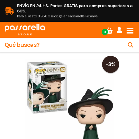
ENVÍO EN 24 HS. Portes GRATIS para compras superiores a
60€.
Para el resto 3.95€ o recoge en Passarella Picanya
Tog
0
-3%