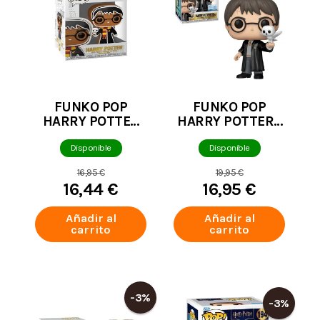
FUNKO POP
FUNKO POP
HARRY POTTER
HARRY POTTER -
HARRY POTTER
HARRY POTTER
GALLETA DE
CON HEDWIG
Disponible
Disponible
JENGIBRE 175
SPECIAL EDITION
16,95 €
19,95 €
197
16,44 €
16,95 €
Añadir al
Añadir al
carrito
carrito
-3%
-3%