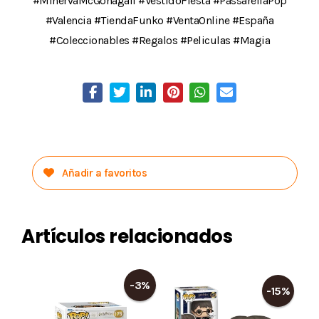
#MinervaMcGonagall #VestidoFiesta #PassarellaPop
#Valencia #TiendaFunko #VentaOnline #España
#Coleccionables #Regalos #Peliculas #Magia
Añadir a favoritos
Artículos relacionados
-3%
-15%