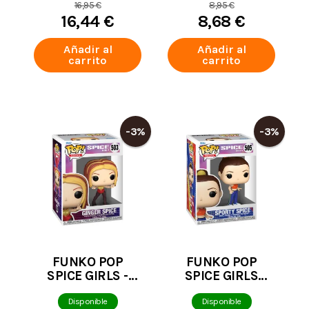
16,95 €
8,95 €
16,44 €
8,68 €
Añadir al
Añadir al
carrito
carrito
-3%
-3%
FUNKO POP
FUNKO POP
SPICE GIRLS -
SPICE GIRLS
GINGER SPICE
SPORTY SPICE
503
505
Disponible
Disponible