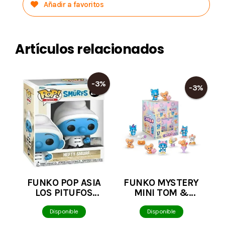
Añadir a favoritos
Artículos relacionados
-3%
-3%
FUNKO POP ASIA
FUNKO MYSTERY
LOS PITUFOS
MINI TOM &
PITUFO FUERTE
JERRY GOKKO
EXCLUSVE 209
FIGURA
Disponible
Disponible
ALEATORIA