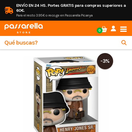
ENVÍO EN 24 HS. Portes GRATIS para compras superiores a
60€.
Para el resto 3.95€ o recoge en Passarella Picanya
Tog
0
-3%