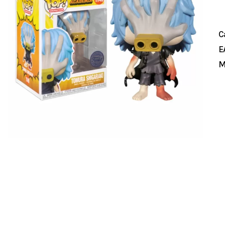
C
E
M