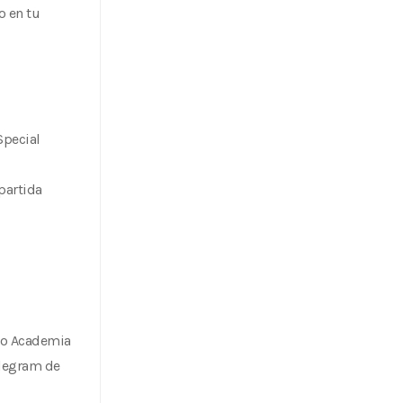
o en tu
Special
partida
ro Academia
elegram de