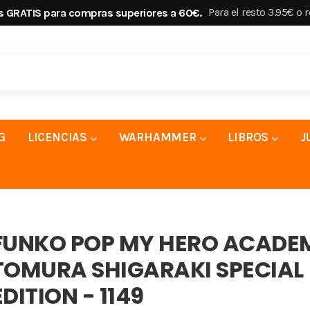
Para el resto 3.95€ o 
s GRATIS para compras superiores a 60€.
G
LICENCIAS
WARHAMMER
LIBROS
J
FUNKO POP MY HERO ACADE
TOMURA SHIGARAKI SPECIAL
EDITION - 1149