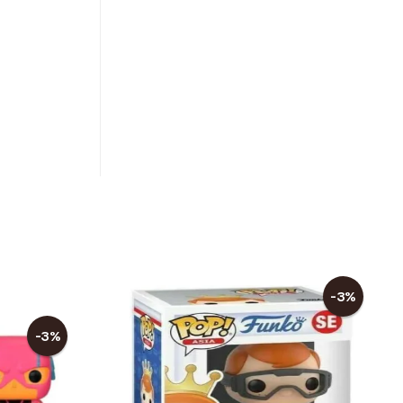
-3%
-3%