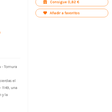
Consigue 0,82 €
Añadir a favoritos
n
a - Tomura
ierdas el
 1149, una
 y la