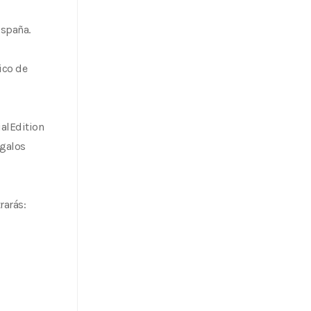
España.
ico de
alEdition
galos
rarás: