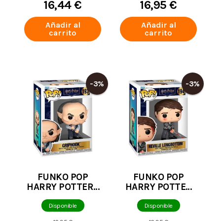
16,44 €
16,95 €
Añadir al
Añadir al
carrito
carrito
-3%
-3%
FUNKO POP
FUNKO POP
HARRY POTTER -
HARRY POTTER
GRIPHOOK 193
NEVILLE
LONGBOTTOM
Disponible
Disponible
CON LA ESPADA