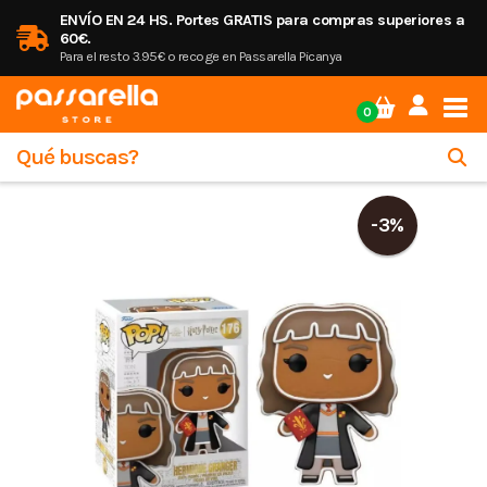
ENVÍO EN 24 HS. Portes GRATIS para compras superiores a
60€.
Para el resto 3.95€ o recoge en Passarella Picanya
Tog
0
-3%