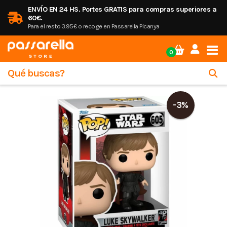
ENVÍO EN 24 HS. Portes GRATIS para compras superiores a
60€.
Para el resto 3.95€ o recoge en Passarella Picanya
Tog
0
-3%