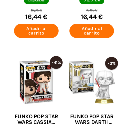
GROGU - THE
GROGU - EMBO &
Disponible
Disponible
MANDALORIAN
KEIBU 842
16,95 €
16,95 €
16,44 €
16,44 €
Añadir al
Añadir al
carrito
carrito
-41%
-3%
FUNKO POP STAR
FUNKO POP STAR
WARS CASSIAN
WARS DARTH
ANDOR 759
VADER INFINITIES