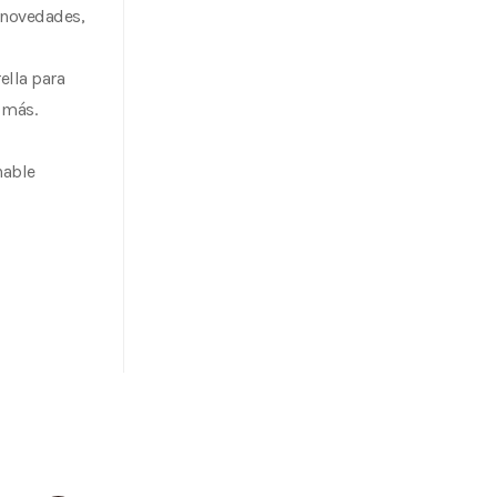
s novedades,
ella para
 más.
nable