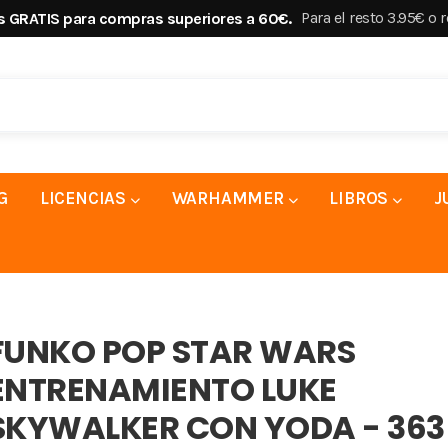
Para el resto 3.95€ o 
s GRATIS para compras superiores a 60€.
G
LICENCIAS
WARHAMMER
LIBROS
J
FUNKO POP STAR WARS
ENTRENAMIENTO LUKE
SKYWALKER CON YODA - 363