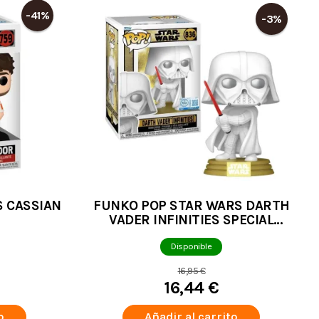
-41%
-3%
 CASSIAN
FUNKO POP STAR WARS DARTH
VADER INFINITIES SPECIAL
EDITION 836
Disponible
16,95 €
16,44 €
o
Añadir al carrito