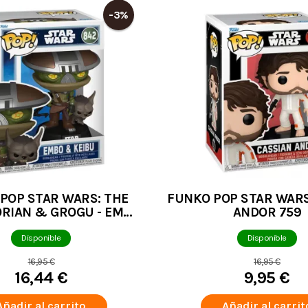
-3%
POP STAR WARS: THE
FUNKO POP STAR WARS
RIAN & GROGU - EMBO
ANDOR 759
& KEIBU 842
Disponible
Disponible
16,95 €
16,95 €
16,44 €
9,95 €
Añadir al carrito
Añadir al carrit