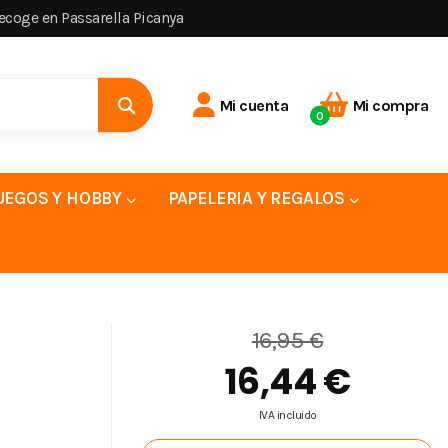
recoge en Passarella Picanya
Mi cuenta
Mi compra
0
UEGOS Y HOBBY
PAPELERIA Y REGALOS
16,95 €
16,44 €
IVA incluido