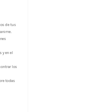
os de tus
 anime.
ones
 y en el
ontrar los
bre todas