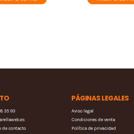
TO
PÁGINAS LEGALES
68 35 93
Aviso legal
arellaweb.es
Condiciones de venta
 de contacto
Política de privacidad