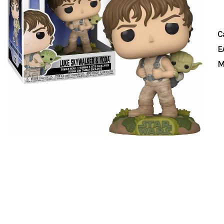
C
E
M