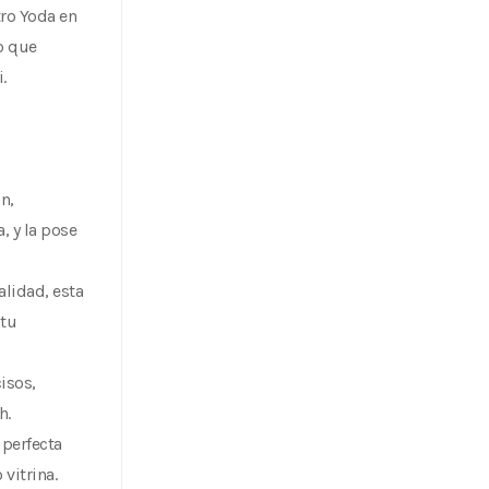
tro Yoda en
o que
.
n,
, y la pose
alidad, esta
 tu
isos,
h.
 perfecta
 vitrina.