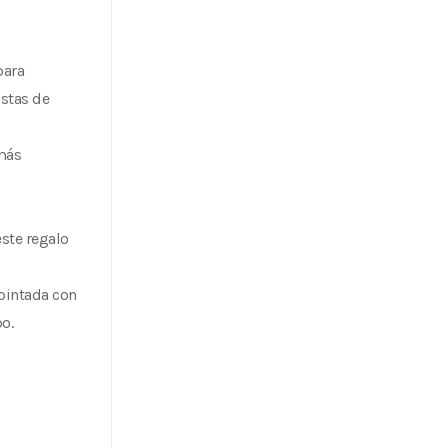
para
istas de
 más
este regalo
 pintada con
o.