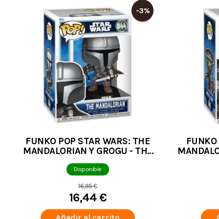
-3%
FUNKO POP STAR WARS: THE
FUNKO 
MANDALORIAN Y GROGU - THE
MANDALO
MANDALORIAN
Disponible
16,95 €
16,44 €
Añadir al carrito