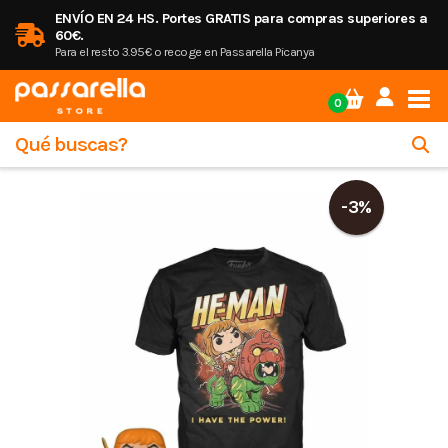
ENVÍO EN 24 HS. Portes GRATIS para compras superiores a
60€.
Para el resto 3.95€ o recoge en Passarella Picanya
Tog
0
-3%