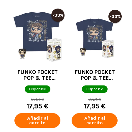
-33%
-33%
FUNKO POCKET
FUNKO POCKET
POP & TEE
POP & TEE
HARRY POTTER -
HARRY POTTER -
HOLIDAY HARRY
HOLIDAY HARRY
Disponible
Disponible
TALLE M
TALLE L
26,95 €
26,95 €
17,95 €
17,95 €
Añadir al
Añadir al
carrito
carrito