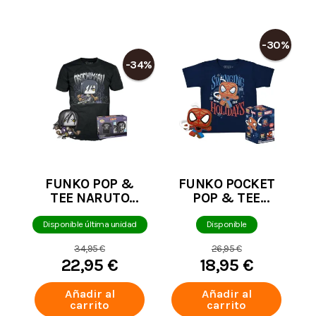
-30%
-34%
FUNKO POP &
FUNKO POCKET
TEE NARUTO
POP & TEE
SHIPPUDEN
MARVEL
OROCHIMARU
SPIDERMAN
Disponible última unidad
Disponible
METALIZADO
TALLE L
34,95 €
26,95 €
SPECIAL EDITION
22,95 €
18,95 €
729 TALLA L
Añadir al
Añadir al
carrito
carrito