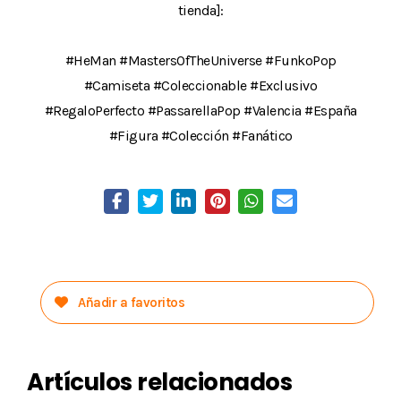
tienda]:
#HeMan #MastersOfTheUniverse #FunkoPop
#Camiseta #Coleccionable #Exclusivo
#RegaloPerfecto #PassarellaPop #Valencia #España
#Figura #Colección #Fanático
Añadir a favoritos
Artículos relacionados