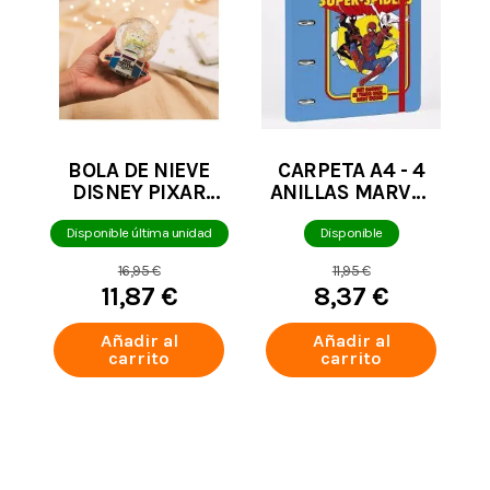
BOLA DE NIEVE
CARPETA A4 - 4
DISNEY PIXAR
ANILLAS MARVEL
TOY STORY ALIEN
SPIDERMAN
REMIX BUZZ
Disponible última unidad
Disponible
LIGHTYEAR
16,95 €
11,95 €
11,87 €
8,37 €
Añadir al
Añadir al
carrito
carrito