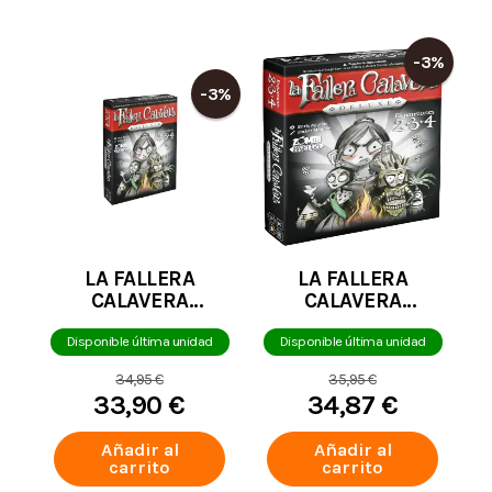
-3%
-3%
LA FALLERA
LA FALLERA
CALAVERA
CALAVERA
EXPANSIONS
EXPANSIONS
2+3+4 DELUXE
2+3+4 DELUXE
Disponible última unidad
Disponible última unidad
VALENCIANO
CASTELLANO
34,95 €
35,95 €
33,90 €
34,87 €
Añadir al
Añadir al
carrito
carrito