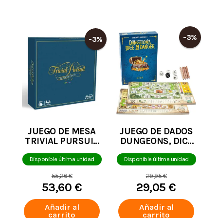
-3%
-3%
JUEGO DE MESA
JUEGO DE DADOS
TRIVIAL PURSUIT
DUNGEONS, DICE
CLASICO
AND DANGER EN
ESPAÑOL -
Disponible última unidad
Disponible última unidad
RAVENSBURGUER
55,26 €
29,95 €
53,60 €
29,05 €
Añadir al
Añadir al
carrito
carrito