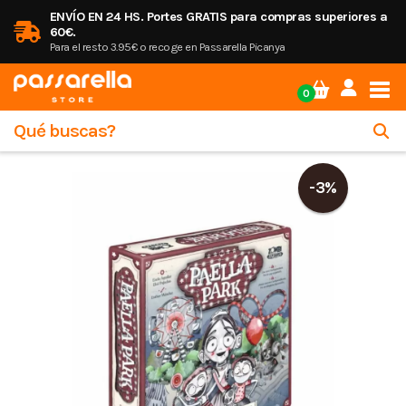
ENVÍO EN 24 HS. Portes GRATIS para compras superiores a
60€.
Para el resto 3.95€ o recoge en Passarella Picanya
Tog
0
-3%