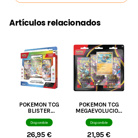
Artículos relacionados
POKEMON TCG
POKEMON TCG
BLISTER
MEGAEVOLUCION
COLECCION
OSCURIDAD
ILUSTRACION
ABSOLUTA
Disponible
Disponible
PRIMER
BLISTER 3
26,95 €
21,95 €
COMPAÑERO
SOBRES +