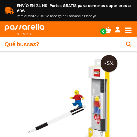
ENVÍO EN 24 HS. Portes GRATIS para compras superiores a
60€.
Para el resto 3.95€ o recoge en Passarella Picanya
Tog
0
-5%