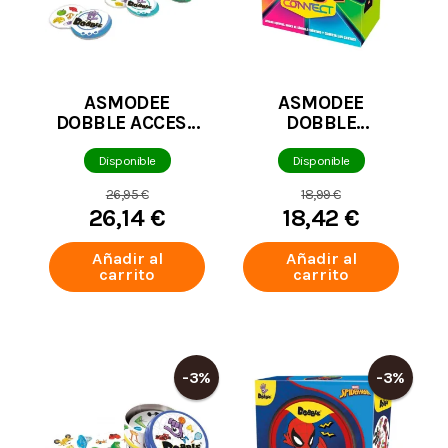
ASMODEE
ASMODEE
DOBBLE ACCESS
DOBBLE
+ ACCESIBLE E
CONNECT
INCLUSIVO
Disponible
Disponible
26,95 €
18,99 €
26,14 €
18,42 €
Añadir al
Añadir al
carrito
carrito
-3%
-3%