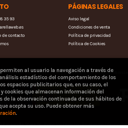
TO
PÁGINAS LEGALES
68 35 93
Aviso legal
arellaweb.es
Condiciones de venta
 de contacto
Política de privacidad
amos
Política de Cookies
 permiten al usuario la navegación a través de
la Dirección General del Libro y Fomento de la Lectura, Ministe
análisis estadístico del comportamiento de los
os espacios publicitarios que, en su caso, el
s) y cookies que almacenan información del
s de la observación continuada de sus hábitos de
 que acepta su uso. Puede obtener más
ración
.
 ©
Passarella Store SL
. Todos los Derechos Reservados |
Grupo Tre