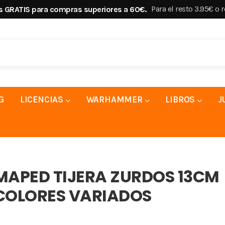
Para el resto 3.95€ o 
s GRATIS para compras superiores a 60€.
G
LICENCIAS
WARHAMMER
LIBROS
J
MAPED TIJERA ZURDOS 13CM
COLORES VARIADOS