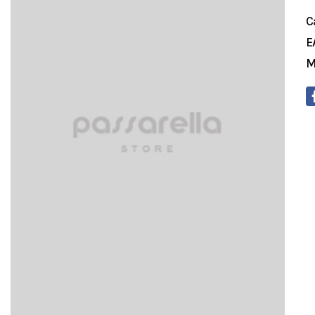
C
E
M