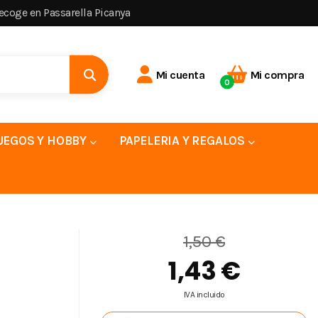
recoge en Passarella Picanya
Mi cuenta
Mi compra
0
UEGOS Y HOBBY
PAPELERIA Y REGALOS
1,50 €
1,43 €
IVA incluido