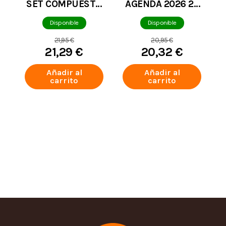
SET COMPUESTO
AGENDA 2026 27
POR UNA AGENDA
SEMANAL READY
PEQUEÑA
Disponible
Disponible
21,95 €
20,95 €
21,29 €
20,32 €
Añadir al
Añadir al
carrito
carrito