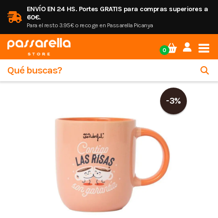
ENVÍO EN 24 HS. Portes GRATIS para compras superiores a
60€.
Para el resto 3.95€ o recoge en Passarella Picanya
Tog
0
-3%