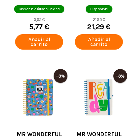
DECORAR TU
DIARIA EN MI
AGENDA HELLO
MUNDO
Disponible última unidad
Disponible
KITTY & FRIENDS
5,95 €
21,95 €
LETS HAVE FUN
5,77 €
21,29 €
Añadir al
Añadir al
carrito
carrito
-3%
-3%
MR WONDERFUL
MR WONDERFUL