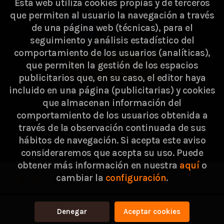
Esta web utiliza cookies propias y de terceros
que permiten al usuario la navegación a través
de una página web (técnicas), para el
seguimiento y análisis estadístico del
comportamiento de los usuarios (analíticas),
que permiten la gestión de los espacios
publicitarios que, en su caso, el editor haya
incluido en una página (publicitarias) y cookies
que almacenan información del
comportamiento de los usuarios obtenida a
través de la observación continuada de sus
hábitos de navegación. Si acepta este aviso
consideraremos que acepta su uso. Puede
2026 ©
Passarella Store SL
. Todos los Derechos
obtener más información en nuestra
aquí
o
cambiar la
configuración
.
Reservados |
Grupo Trevenque
Consigue 0,68 €
Denegar
Aceptar cookies