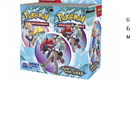
C
E
M