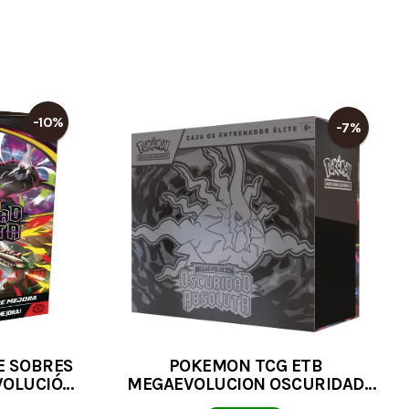
-10%
-7%
E SOBRES
POKEMON TCG ETB
VOLUCIÓN
MEGAEVOLUCION OSCURIDAD
TA JCC
ABSOLUTA CAJA DE