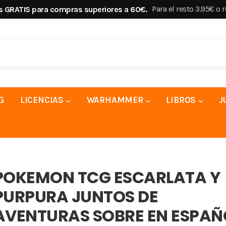
Para el resto 3.95€ o 
s GRATIS para compras superiores a 60€.
G
LICENCIAS
WARHAMMER
LIBROS
J
POKEMON TCG ESCARLATA Y
PURPURA JUNTOS DE
AVENTURAS SOBRE EN ESPAÑ