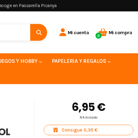
recoge en Passarella Picanya
Mi cuenta
Mi compra
0
UEGOS Y HOBBY
PAPELERIA Y REGALOS
6,95 €
IVA incluido
OL
Consigue 0,35 €