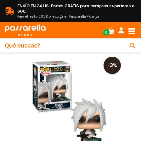
ENVÍO EN 24 HS. Portes GRATIS para compras superiores a
60€.
Para el resto 3.95€ o recoge en Passarella Picanya
Tog
0
-3%