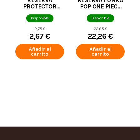
RESERVA
RESERVA FUNKO
PROTECTOR
POP ONE PIECE
FUNKO COVER
NAMI SPECIAL
0,5MM DE
EDITION 2335
Disponible
Disponible
GROSOR
2,75 €
22,95 €
2,67 €
22,26 €
Añadir al
Añadir al
carrito
carrito