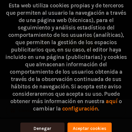
Esta web utiliza cookies propias y de terceros
que permiten al usuario la navegación a través
de una página web (técnicas), para el
seguimiento y análisis estadístico del
comportamiento de los usuarios (analíticas),
que permiten la gestión de los espacios
publicitarios que, en su caso, el editor haya
incluido en una página (publicitarias) y cookies
que almacenan información del
comportamiento de los usuarios obtenida a
través de la observación continuada de sus
hábitos de navegación. Si acepta este aviso
consideraremos que acepta su uso. Puede
2026 ©
Passarella Store SL
. Todos los Derechos
obtener más información en nuestra
aquí
o
cambiar la
configuración
.
Reservados |
Grupo Trevenque
Consigue 0,82 €
Denegar
Aceptar cookies