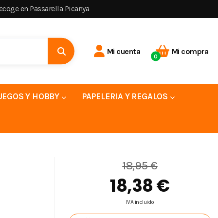
recoge en Passarella Picanya
Mi cuenta
Mi compra
0
UEGOS Y HOBBY
PAPELERIA Y REGALOS
18,95 €
18,38 €
IVA incluido