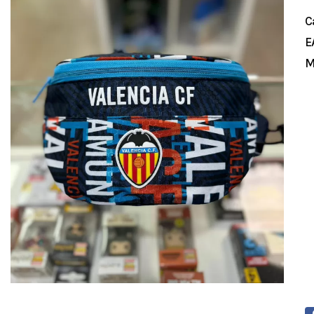
C
E
M