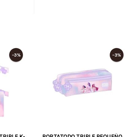
-3%
-3%
RIPLE K-
PORTATODO TRIPLE PEQUEÑO