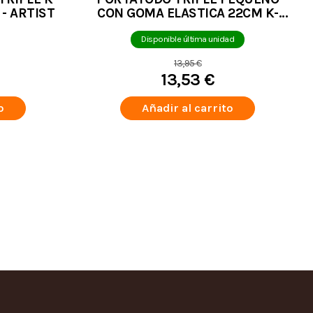
- ARTIST
CON GOMA ELASTICA 22CM K-
POP DEMON HUNTERS
Disponible última unidad
13,95 €
13,53 €
o
Añadir al carrito