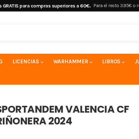
Para el resto 3.95€ o 
s GRATIS para compras superiores a 60€.
G
LICENCIAS
WARHAMMER
LIBROS
J
SPORTANDEM VALENCIA CF
RIÑONERA 2024