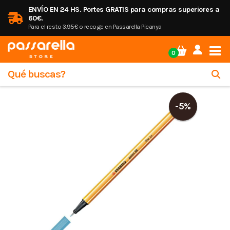
ENVÍO EN 24 HS. Portes GRATIS para compras superiores a
60€.
Para el resto 3.95€ o recoge en Passarella Picanya
Tog
0
-5%