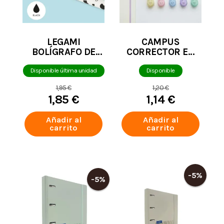
LEGAMI
CAMPUS
BOLÍGRAFO DE
CORRECTOR EN
GEL BORRABLE
CINTA MINI
VACA
COLORES PASTEL
Disponible última unidad
Disponible
5MM X 6M
1,95 €
1,20 €
1,85 €
1,14 €
Añadir al
Añadir al
carrito
carrito
-5%
-5%