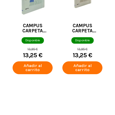
CAMPUS
CAMPUS
CARPETA
CARPETA
RINGBOOK
RINGBOOK
CAMPUS
CAMPUS
Disponible
Disponible
UNIVERSITY 4
UNIVERSITY 4
13,95 €
13,95 €
ANILLAS +
ANILLAS +
13,25 €
13,25 €
RECAMBIO VERDE
RECAMBIO BEIGE
CLARO
Añadir al
Añadir al
carrito
carrito