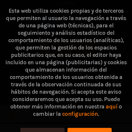
Deporte.
Esta web utiliza cookies propias y de terceros
que permiten al usuario la navegación a través
de una página web (técnicas), para el
seguimiento y análisis estadístico del
comportamiento de los usuarios (analíticas),
que permiten la gestión de los espacios
publicitarios que, en su caso, el editor haya
incluido en una página (publicitarias) y cookies
que almacenan información del
comportamiento de los usuarios obtenida a
través de la observación continuada de sus
hábitos de navegación. Si acepta este aviso
consideraremos que acepta su uso. Puede
2026 ©
Passarella Store SL
. Todos los Derechos
obtener más información en nuestra
aquí
o
cambiar la
configuración
.
Reservados |
Grupo Trevenque
Consigue 0,30 €