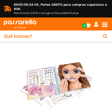
ENVÍO EN 24 HS. Portes GRATIS para compras superiores a
60€.
Para el resto 3.95€ o recoge en Passarella Picanya
Tog
0