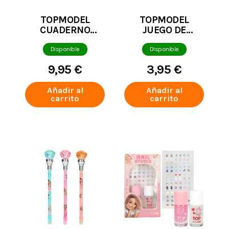
TOPMODEL
TOPMODEL
CUADERNO
JUEGO DE
COLLAGE DRESS
COLETEROS
ME UP CON
COLORES
Disponible
Disponible
TUTORIALES
VARIADOS
9,95 €
3,95 €
Añadir al
Añadir al
carrito
carrito