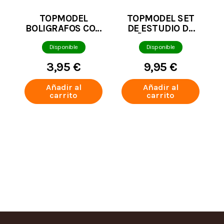
TOPMODEL
TOPMODEL SET
BOLIGRAFOS CON
DE ESTUDIO DE
LUZ JUICY
UÑAS BEAUTY
COLORES
AND ME
Disponible
Disponible
VARIADOS
3,95 €
9,95 €
Añadir al
Añadir al
carrito
carrito