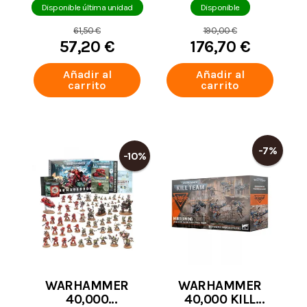
ESPAÑOL
Disponible última unidad
Disponible
61,50 €
190,00 €
57,20 €
176,70 €
Añadir al
Añadir al
carrito
carrito
-7%
-10%
WARHAMMER
WARHAMMER
40,000
40,000 KILL