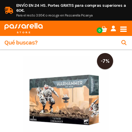
ENVÍO EN 24 HS. Portes GRATIS para compras superiores a
60€.
Para el resto 3.95€ o recoge en Passarella Picanya
Tog
0
-7%