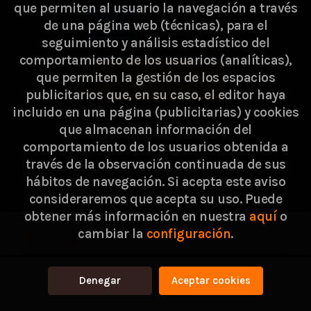
que permiten al usuario la navegación a través
de una página web (técnicas), para el
seguimiento y análisis estadístico del
comportamiento de los usuarios (analíticas),
que permiten la gestión de los espacios
publicitarios que, en su caso, el editor haya
incluido en una página (publicitarias) y cookies
que almacenan información del
comportamiento de los usuarios obtenida a
través de la observación continuada de sus
hábitos de navegación. Si acepta este aviso
consideraremos que acepta su uso. Puede
2026 ©
Passarella Store SL
. Todos los Derechos
obtener más información en nuestra
aquí
o
cambiar la
configuración
.
Reservados |
Grupo Trevenque
Consigue 2,44 €
Denegar
Aceptar cookies