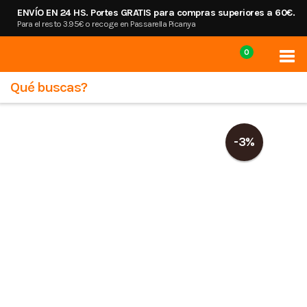
ENVÍO EN 24 HS. Portes GRATIS para compras superiores a 60€.
Para el resto 3.95€ o recoge en Passarella Picanya
0
Tog
Me
-3%