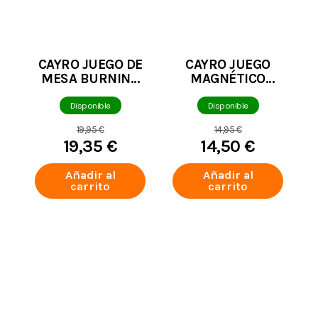
CAYRO JUEGO DE
CAYRO JUEGO
MESA BURNING
MAGNÉTICO
BAKERY
AJEDREZ-DAMAS-
BACKGAMMON
Disponible
Disponible
COMPACTO
19,95 €
14,95 €
19,35 €
14,50 €
Añadir al
Añadir al
carrito
carrito