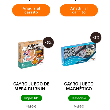
Añadir al
Añadir al
carrito
carrito
-3%
-3%
CAYRO JUEGO DE
CAYRO JUEGO
MESA BURNING
MAGNÉTICO
BAKERY
AJEDREZ-DAMAS-
BACKGAMMON
Disponible
Disponible
COMPACTO
19,95 €
14,95 €