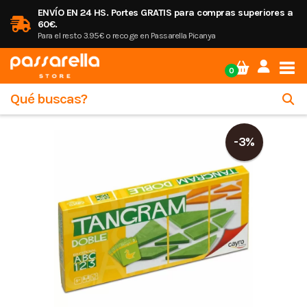
ENVÍO EN 24 HS. Portes GRATIS para compras superiores a
60€.
Para el resto 3.95€ o recoge en Passarella Picanya
Tog
0
-3%